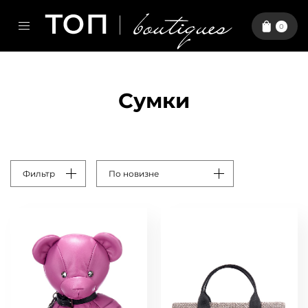
0
Сумки
Фильтр
По новизне