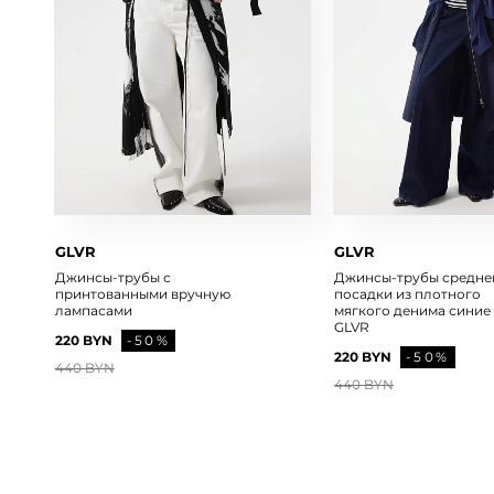
GLVR
GLVR
Джинсы-трубы с
Джинсы-трубы средне
принтованными вручную
посадки из плотного
лампасами
мягкого денима синие
GLVR
220 BYN
-50%
220 BYN
-50%
440 BYN
440 BYN