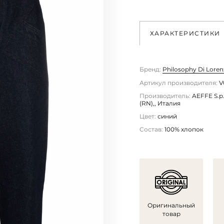
ХАРАКТЕРИСТИКИ
Бренд:
Philosophy Di Lorenz
Артикул производителя:
V
Производитель:
AEFFE S.p.
(RN),, Италия
Цвет:
синий
Состав:
100% хлопок
Оригинальный
товар