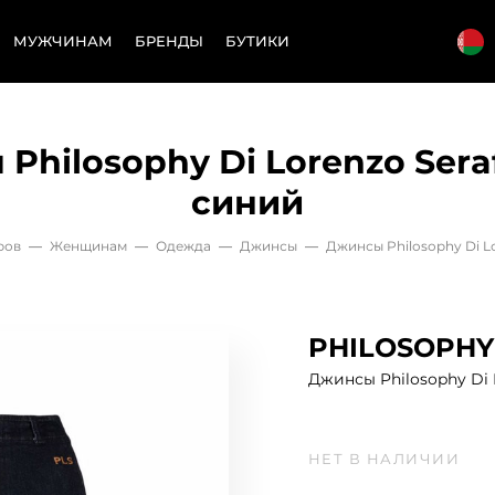
МУЖЧИНАМ
БРЕНДЫ
БУТИКИ
Philosophy Di Lorenzo Seraf
синий
ров
—
Женщинам
—
Одежда
—
Джинсы
—
Джинсы Philosophy Di Lo
PHILOSOPHY 
Джинсы Philosophy Di L
НЕТ В НАЛИЧИИ