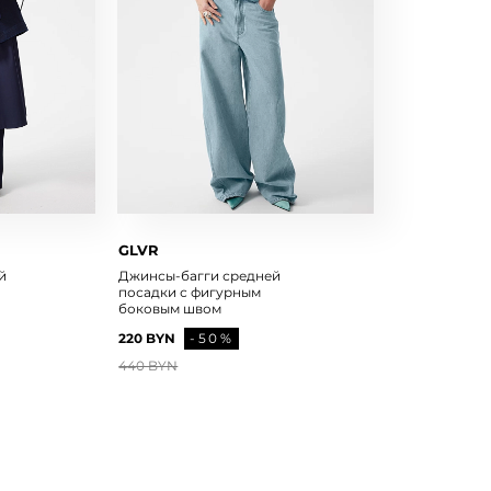
GLVR
й
Джинсы-багги средней
посадки с фигурным
боковым швом
220 BYN
-50%
440 BYN