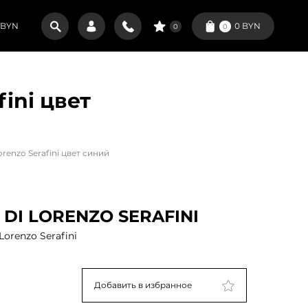
BYN
0
BYN
0
0
ini цвет
renzo Serafini цвет синий
DI LORENZO SERAFINI
orenzo Serafini
Добавить в избранное