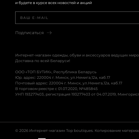
и будете в курсе всех новостей и акций
Подписаться
Интернет-магазин одежды, обуви и аксессуаров ведущих миро
Доставка по всей Беларуси!
ООО «ТОП БУТИК», Республика Беларусь
Юр. адрес: 220004 г. Минск, ул.Немига,12а, каб.17
Почтовый адрес: 220004 г. Минск, ул.Немига,12а, каб.17
В торговом реестре с 01.07.2020, №485845
УНП 193277403, регистрация 193277403 от 04.07.2019, Мингори
© 2026 Интернет-магазин Top boutiques. Копирование матери