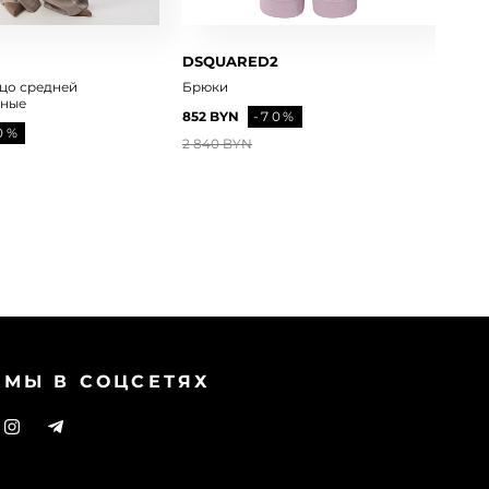
DSQUARED2
цо средней
Брюки
яные
852 BYN
-70%
0%
2 840 BYN
МЫ В СОЦСЕТЯХ