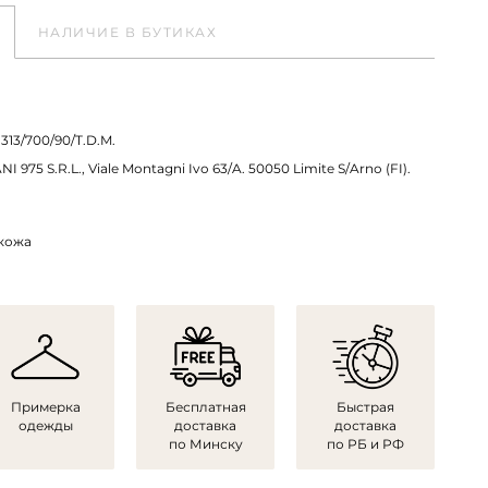
НАЛИЧИЕ В БУТИКАХ
313/700/90/T.D.M.
975 S.R.L., Viale Montagni Ivo 63/A. 50050 Limite S/Arno (FI).
 кожа
Примерка
Бесплатная
Быстрая
одежды
доставка
доставка
по Минску
по РБ и РФ