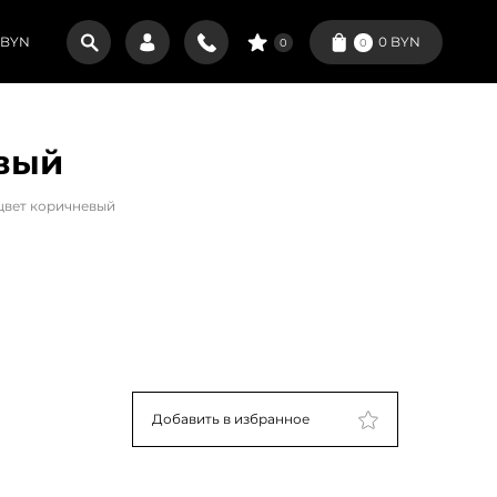
BYN
0
BYN
0
0
вый
цвет коричневый
Добавить в избранное