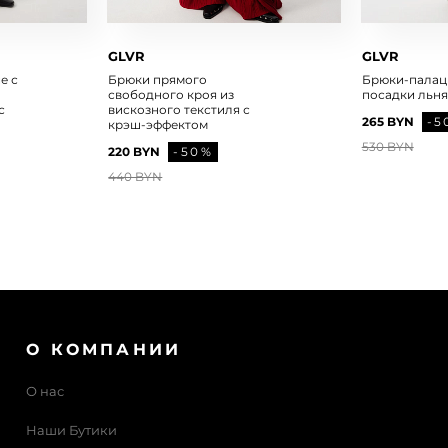
GLVR
GLVR
е с
Брюки прямого
Брюки-палац
свободного кроя из
посадки льн
с
вискозного текстиля с
265 BYN
-5
крэш-эффектом
530 BYN
220 BYN
-50%
440 BYN
О КОМПАНИИ
О нас
Наши Бутики