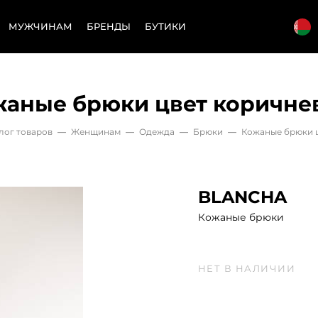
МУЖЧИНАМ
БРЕНДЫ
БУТИКИ
жаные брюки цвет коричне
лог товаров
—
Женщинам
—
Одежда
—
Брюки
—
Кожаные брюки 
BLANCHA
Кожаные брюки
НЕТ В НАЛИЧИИ