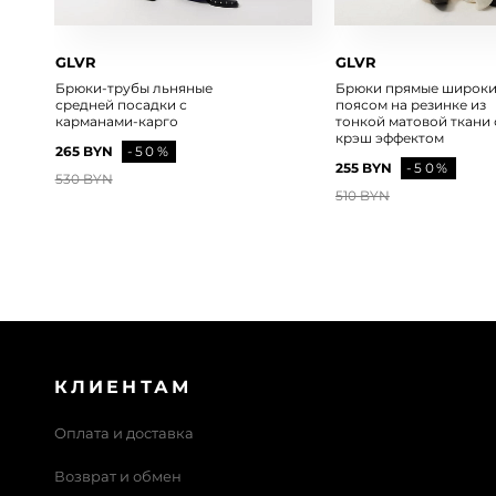
GLVR
GLVR
Брюки-трубы льняные
Брюки прямые широки
средней посадки с
поясом на резинке из
карманами-карго
тонкой матовой ткани 
крэш эффектом
265 BYN
-50%
255 BYN
-50%
530 BYN
510 BYN
КЛИЕНТАМ
Оплата и доставка
Возврат и обмен