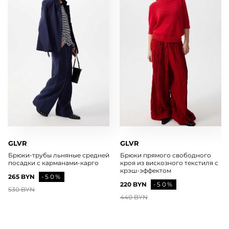
GLVR
GLVR
Брюки-трубы льняные средней
Брюки прямого свободного
посадки с карманами-карго
кроя из вискозного текстиля с
крэш-эффектом
265 BYN
-50%
220 BYN
-50%
530 BYN
440 BYN