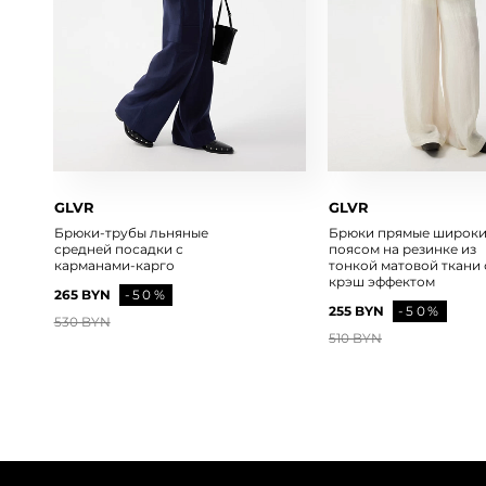
GLVR
GLVR
Брюки-трубы льняные
Брюки прямые широки
средней посадки с
поясом на резинке из
карманами-карго
тонкой матовой ткани 
крэш эффектом
265 BYN
-50%
255 BYN
-50%
530 BYN
510 BYN