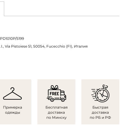
PD1010P/5199
.l., Via Pistoiese 51, 50054, Fucecchio (FI), Италия
Примерка
Бесплатная
Быстрая
одежды
доставка
доставка
по Минску
по РБ и РФ