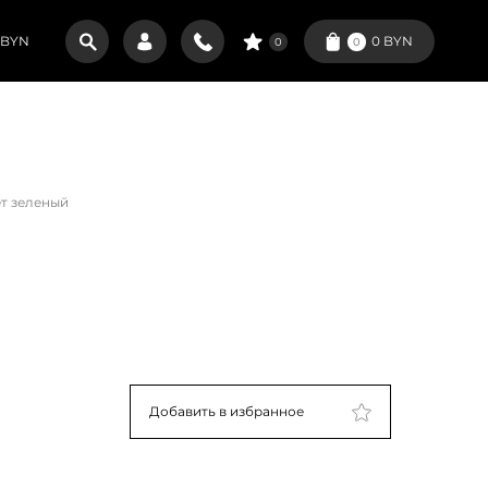
BYN
0
BYN
0
0
т зеленый
Добавить в избранное