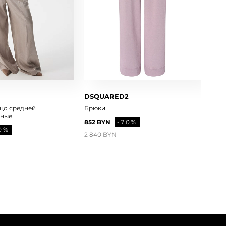
DSQUARED2
цо средней
Брюки
яные
852 BYN
-70%
0%
2 840 BYN