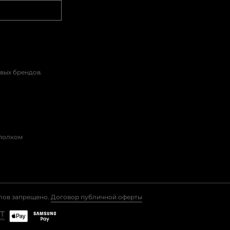
вых брендов.
сполком
алов запрещено.
Договор публичной оферты