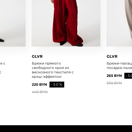
GLVR
GLVR
е с
Брюки прямого
Брюки-палац
свободного кроя из
посадки льн
с
вискозного текстиля с
265 BYN
-5
крэш-эффектом
530 BYN
220 BYN
-50%
440 BYN