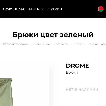
МУЖЧИНАМ
БРЕНДЫ
БУТИКИ
Брюки цвет зеленый
—
Каталог товаров
—
Женщинам
—
Одежда
—
Брюки
—
Брюки цве
DROME
Брюки
НЕТ В НАЛИЧИИ