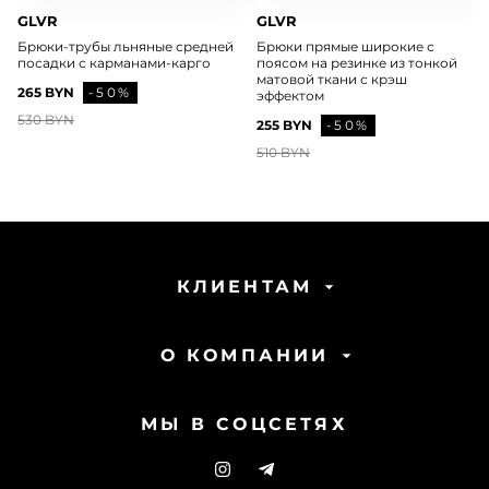
GLVR
GLVR
Брюки-трубы льняные средней
Брюки прямые широкие с
посадки с карманами-карго
поясом на резинке из тонкой
матовой ткани с крэш
265 BYN
-50%
эффектом
530 BYN
255 BYN
-50%
510 BYN
КЛИЕНТАМ
О КОМПАНИИ
МЫ В СОЦСЕТЯХ