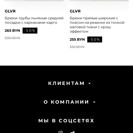
GLVR
GLVR
Брюки-трубы льняные средней
Брюки прямые широкие с
посадки с карманами-карго
поясом на резинке из тонкой
матовой ткани с крэш
265 BYN
-50%
эффектом
530 BYN
255 BYN
-50%
510 BYN
КЛИЕНТАМ
О КОМПАНИИ
МЫ В СОЦСЕТЯХ