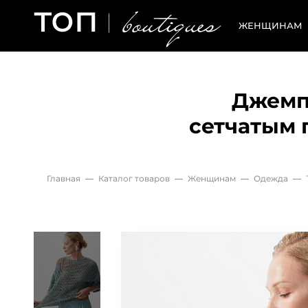
ЖЕНЩИНАМ
Джемп
сетчатым 
Главная
—
Каталог товаров
—
Женщинам
—
Одежда
—