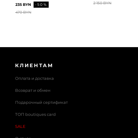
2 150 BYN
235 BYN
-50%
470 BYN
КЛИЕНТАМ
Оплата и доставка
Возврат и обмен
Подарочный сертификат
ТОП boutiques card
SALE