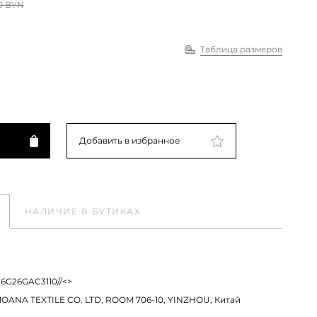
0 BYN
Таблица размеров
Добавить в избранное
НАЛИЧИЕ В БУТИКАХ
26G26GAC3110//<>
ANA TEXTILE CO. LTD, ROOM 706-10, YINZHOU, Китай