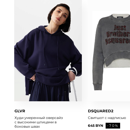
GLVR
DSQUARED2
Худи умеренный оверсайз
Свитшот с надписью
с высокими шлицами в
645 BYN
-70%
боковых швах