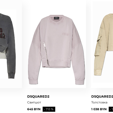
DSQUARED2
DSQUARED
Свитшот
Толстовка
645 BYN
-70%
1 038 BYN
-