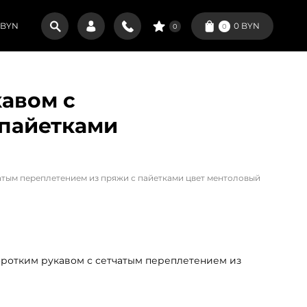
BYN
0
BYN
0
0
авом с
 пайетками
атым переплетением из пряжи с пайетками цвет ментоловый
ротким рукавом с сетчатым переплетением из