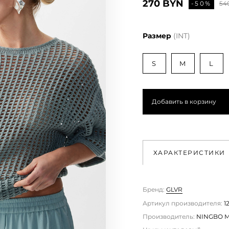
270 BYN
-50%
54
Размер
(INT)
S
M
L
Добавить в корзину
ХАРАКТЕРИСТИКИ
Бренд:
GLVR
Артикул производителя:
1
Производитель:
NINGBO MO