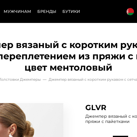
МУЖЧИНАМ
БРЕНДЫ
БУТИКИ
ер вязаный с коротким рук
переплетением из пряжи с
цвет ментоловый
Толстовки Джемперы
—
Джемпер вязаный с коротким рукавом с сетч
GLVR
Джемпер вязаный с ко
пряжи с пайетками