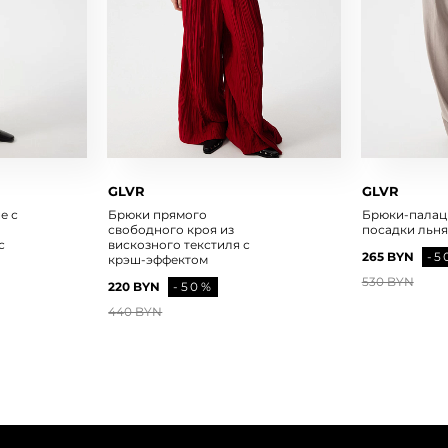
GLVR
GLVR
е с
Брюки прямого
Брюки-палац
свободного кроя из
посадки льн
с
вискозного текстиля с
265 BYN
-5
крэш-эффектом
530 BYN
220 BYN
-50%
440 BYN