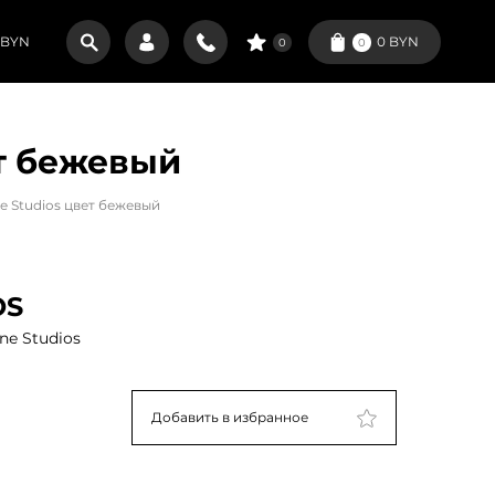
BYN
0
BYN
0
0
т бежевый
 Studios цвет бежевый
OS
e Studios
Добавить в избранное