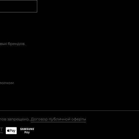
вых брендов.
сполком
алов запрещено.
Договор публичной оферты