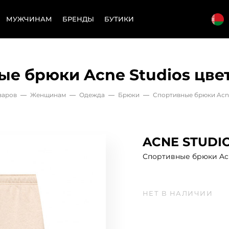
МУЖЧИНАМ
БРЕНДЫ
БУТИКИ
ые брюки Acne Studios цве
варов
—
Женщинам
—
Одежда
—
Брюки
—
Спортивные брюки Acne
ACNE STUDI
Спортивные брюки Acn
НЕТ В НАЛИЧИИ