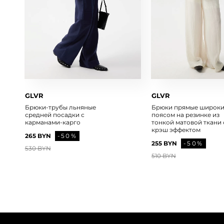
GLVR
GLVR
Брюки-трубы льняные
Брюки прямые широки
средней посадки с
поясом на резинке из
карманами-карго
тонкой матовой ткани 
крэш эффектом
265 BYN
-50%
255 BYN
-50%
530 BYN
510 BYN