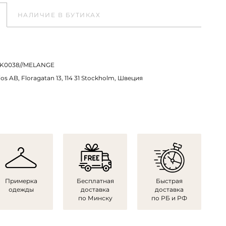
НАЛИЧИЕ В БУТИКАХ
K0038//MELANGE
os AB, Floragatan 13, 114 31 Stockholm, Швеция
Примерка
Бесплатная
Быстрая
одежды
доставка
доставка
по Минску
по РБ и РФ