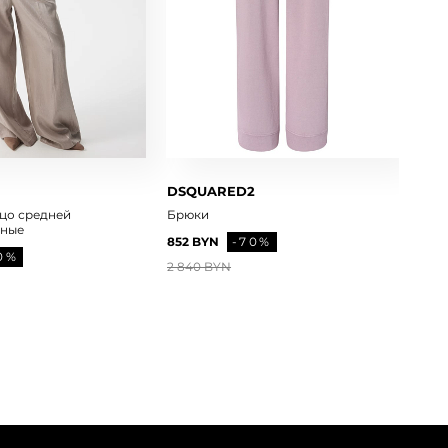
DSQUARED2
цо средней
Брюки
яные
852 BYN
-70%
0%
2 840 BYN