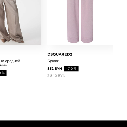
DSQUARED2
цо средней
Брюки
яные
852 BYN
-70%
0%
2 840 BYN