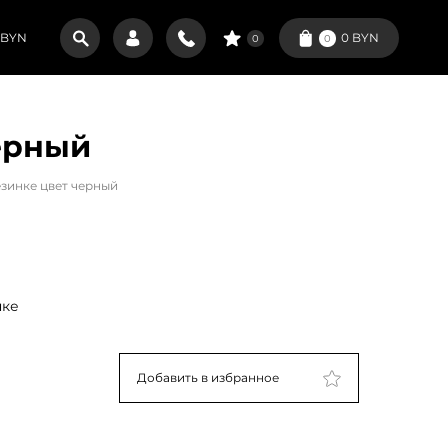
BYN
0
BYN
0
0
ерный
зинке цвет черный
нке
Добавить в избранное