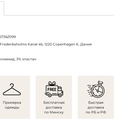
6736//099
 Frederiksholms Kanal 4b, 1220 Copenhagen K, Дания
олиамид; 3% эластан
Примерка
Бесплатная
Быстрая
одежды
доставка
доставка
по Минску
по РБ и РФ