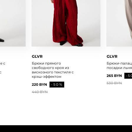
GLVR
GLVR
е с
Брюки прямого
Брюки-палац
свободного кроя из
посадки льн
с
вискозного текстиля с
265 BYN
-5
крэш-эффектом
530 BYN
220 BYN
-50%
440 BYN