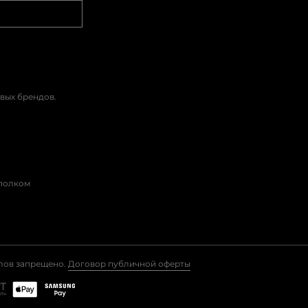
вых брендов.
сполком
алов запрещено.
Договор публичной оферты