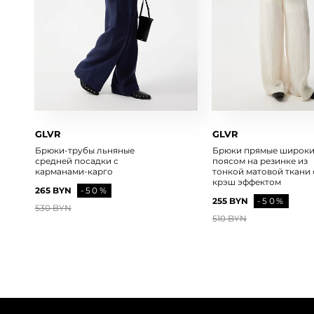
GLVR
GLVR
Брюки-трубы льняные
Брюки прямые широки
средней посадки с
поясом на резинке из
карманами-карго
тонкой матовой ткани 
крэш эффектом
265 BYN
-50%
255 BYN
-50%
530 BYN
510 BYN