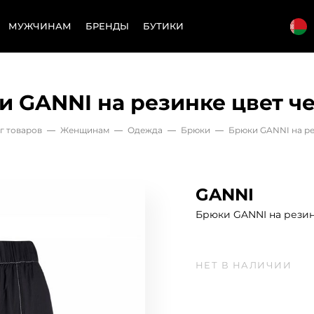
МУЖЧИНАМ
БРЕНДЫ
БУТИКИ
и GANNI на резинке цвет ч
г товаров
—
Женщинам
—
Одежда
—
Брюки
—
Брюки GANNI на ре
GANNI
Брюки GANNI на рези
НЕТ В НАЛИЧИИ