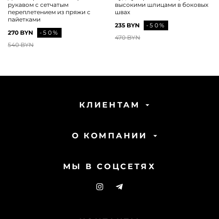
рукавом с сетчатым
высокими шлицами в боковых
переплетением из пряжи с
швах
пайетками
235 BYN
-50%
270 BYN
-50%
470 BYN
540 BYN
КЛИЕНТАМ
О КОМПАНИИ
МЫ В СОЦСЕТЯХ